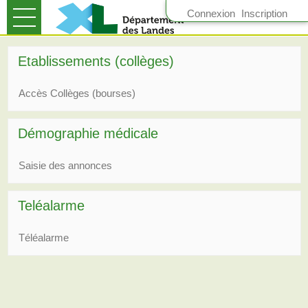
Connexion
Inscription
Ouvrir le menu
Accueil
Etablissements (collèges)
Suivre mes demandes
Accès Collèges (bourses)
Mon compte
Démographie médicale
Saisie des annonces
Teléalarme
Téléalarme